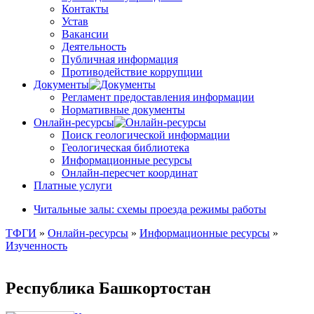
Контакты
Устав
Вакансии
Деятельность
Публичная информация
Противодействие коррупции
Документы
Регламент предоставления информации
Нормативные документы
Онлайн-ресурсы
Поиск геологической информации
Геологическая библиотека
Информационные ресурсы
Онлайн-пересчет координат
Платные услуги
Читальные залы: схемы проезда режимы работы
ТФГИ
»
Онлайн-ресурсы
»
Информационные ресурсы
»
Изученность
Республика Башкортостан