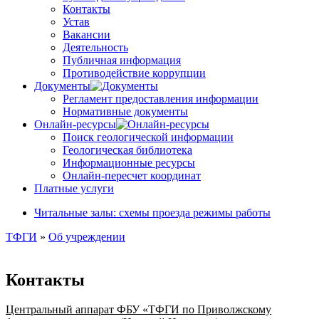
Контакты
Устав
Вакансии
Деятельность
Публичная информация
Противодействие коррупции
Документы
Регламент предоставления информации
Нормативные документы
Онлайн-ресурсы
Поиск геологической информации
Геологическая библиотека
Информационные ресурсы
Онлайн-пересчет координат
Платные услуги
Читальные залы: схемы проезда режимы работы
ТФГИ
»
Об учреждении
Контакты
Центральный аппарат ФБУ «ТФГИ по Приволжскому