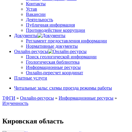
Контакты
Устав
Вакансии
Деятельность
Публичная информация
Противодействие коррупции
Документы
Регламент предоставления информации
Нормативные документы
Онлайн-ресурсы
Поиск геологической информации
Геологическая библиотека
Информационные ресурсы
Онлайн-пересчет координат
Платные услуги
Читальные залы: схемы проезда режимы работы
ТФГИ
»
Онлайн-ресурсы
»
Информационные ресурсы
»
Изученность
Кировская область